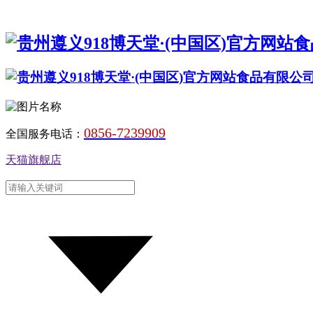
0856-7239909
全国服务电话：
天猫旗舰店