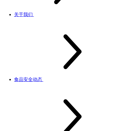
关于我们
食品安全动态