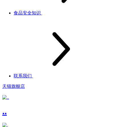
食品安全知识
联系我们
天猫旗舰店
..