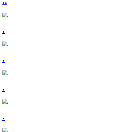
..
.
.
.
.