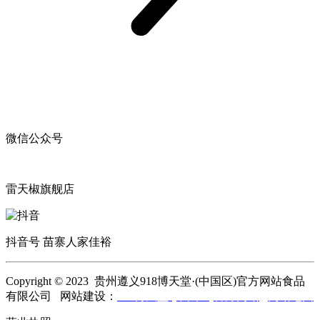
微信公众号
雷天椒旗舰店
抖音号 苗寨人家佳裕
Copyright © 2023 贵州遵义918博天堂·(中国区)官方网站食品
有限公司 网站建设：
918博天堂·(中国区)官方网站
网站地图