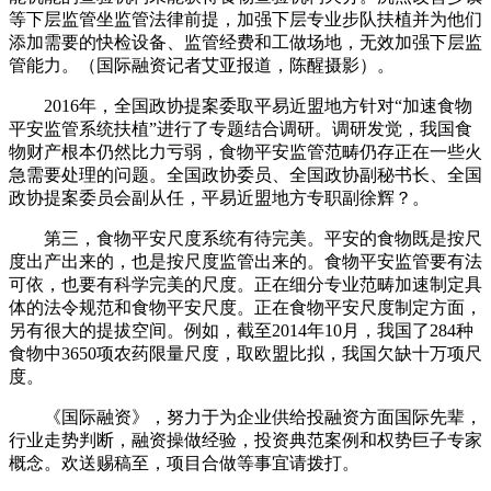
等下层监管坐监管法律前提，加强下层专业步队扶植并为他们
添加需要的快检设备、监管经费和工做场地，无效加强下层监
管能力。（国际融资记者艾亚报道，陈醒摄影）。
2016年，全国政协提案委取平易近盟地方针对“加速食物
平安监管系统扶植”进行了专题结合调研。调研发觉，我国食
物财产根本仍然比力亏弱，食物平安监管范畴仍存正在一些火
急需要处理的问题。全国政协委员、全国政协副秘书长、全国
政协提案委员会副从任，平易近盟地方专职副徐辉？。
第三，食物平安尺度系统有待完美。平安的食物既是按尺
度出产出来的，也是按尺度监管出来的。食物平安监管要有法
可依，也要有科学完美的尺度。正在细分专业范畴加速制定具
体的法令规范和食物平安尺度。正在食物平安尺度制定方面，
另有很大的提拔空间。例如，截至2014年10月，我国了284种
食物中3650项农药限量尺度，取欧盟比拟，我国欠缺十万项尺
度。
《国际融资》，努力于为企业供给投融资方面国际先辈，
行业走势判断，融资操做经验，投资典范案例和权势巨子专家
概念。欢送赐稿至，项目合做等事宜请拨打。