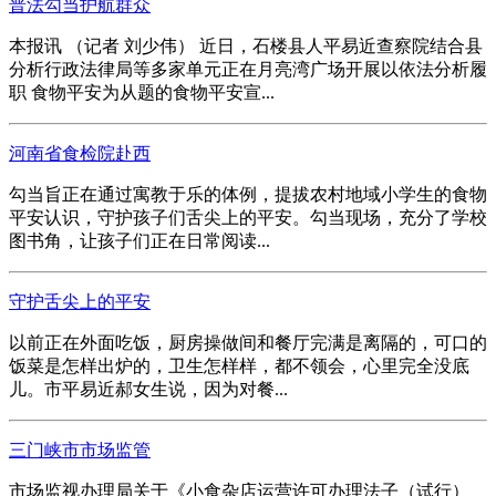
普法勾当护航群众
本报讯 （记者 刘少伟） 近日，石楼县人平易近查察院结合县
分析行政法律局等多家单元正在月亮湾广场开展以依法分析履
职 食物平安为从题的食物平安宣...
河南省食检院赴西
勾当旨正在通过寓教于乐的体例，提拔农村地域小学生的食物
平安认识，守护孩子们舌尖上的平安。勾当现场，充分了学校
图书角，让孩子们正在日常阅读...
守护舌尖上的平安
以前正在外面吃饭，厨房操做间和餐厅完满是离隔的，可口的
饭菜是怎样出炉的，卫生怎样样，都不领会，心里完全没底
儿。市平易近郝女生说，因为对餐...
三门峡市市场监管
市场监视办理局关于《小食杂店运营许可办理法子（试行）