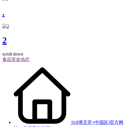
.
2
scroll down
食品安全动态
918博天堂·(中国区)官方网