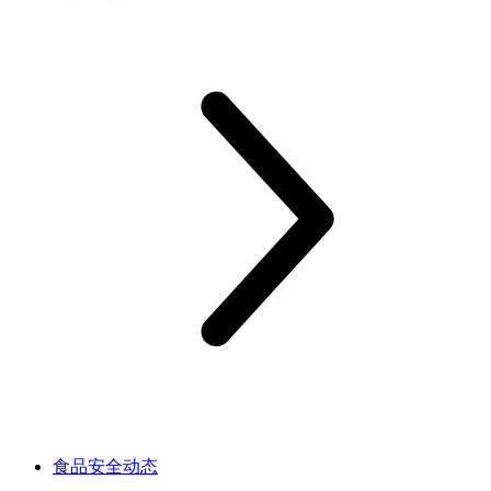
食品安全动态