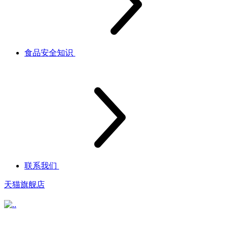
食品安全知识
联系我们
天猫旗舰店