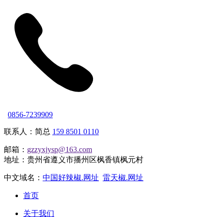
0856-7239909
联系人：简总
159 8501 0110
邮箱：
gzzyxjysp@163.com
地址：贵州省遵义市播州区枫香镇枫元村
中文域名：
中国好辣椒.网址
雷天椒.网址
首页
关于我们