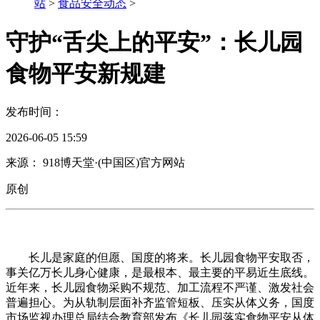
站
>
食品安全动态
>
守护“舌尖上的平安”：长儿园
食物平安新规建
发布时间：
2026-06-05 15:59
来源： 918博天堂·(中国区)官方网站
原创
长儿是家庭的但愿、国度的将来。长儿园食物平安取否，
事关亿万长儿身心健康，是最根本、最主要的平易近生底线。
近年来，长儿园食物采购不规范、加工流程不严谨、激发社会
普遍担心。为从轨制层面补齐监管短板、压实从体义务，国度
市场监视办理总局结合教育部发布《长儿园落实食物平安从体