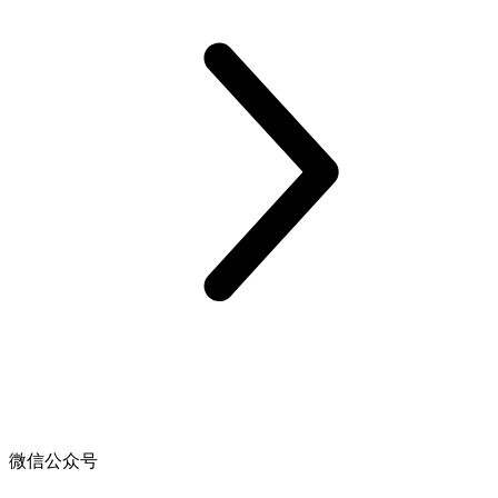
微信公众号