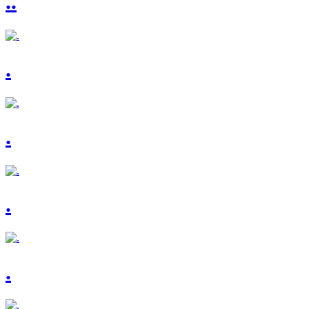
..
.
.
.
.