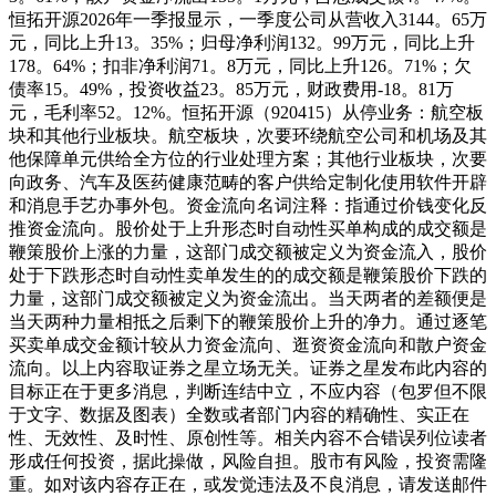
恒拓开源2026年一季报显示，一季度公司从营收入3144。65万
元，同比上升13。35%；归母净利润132。99万元，同比上升
178。64%；扣非净利润71。8万元，同比上升126。71%；欠
债率15。49%，投资收益23。85万元，财政费用-18。81万
元，毛利率52。12%。恒拓开源（920415）从停业务：航空板
块和其他行业板块。航空板块，次要环绕航空公司和机场及其
他保障单元供给全方位的行业处理方案；其他行业板块，次要
向政务、汽车及医药健康范畴的客户供给定制化使用软件开辟
和消息手艺办事外包。资金流向名词注释：指通过价钱变化反
推资金流向。股价处于上升形态时自动性买单构成的成交额是
鞭策股价上涨的力量，这部门成交额被定义为资金流入，股价
处于下跌形态时自动性卖单发生的的成交额是鞭策股价下跌的
力量，这部门成交额被定义为资金流出。当天两者的差额便是
当天两种力量相抵之后剩下的鞭策股价上升的净力。通过逐笔
买卖单成交金额计较从力资金流向、逛资资金流向和散户资金
流向。以上内容取证券之星立场无关。证券之星发布此内容的
目标正在于更多消息，判断连结中立，不应内容（包罗但不限
于文字、数据及图表）全数或者部门内容的精确性、实正在
性、无效性、及时性、原创性等。相关内容不合错误列位读者
形成任何投资，据此操做，风险自担。股市有风险，投资需隆
重。如对该内容存正在，或发觉违法及不良消息，请发送邮件