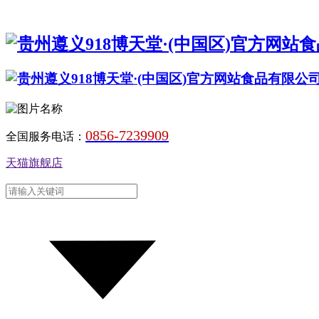
0856-7239909
全国服务电话：
天猫旗舰店