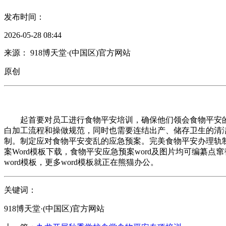
发布时间：
2026-05-28 08:44
来源： 918博天堂·(中国区)官方网站
原创
起首要对员工进行食物平安培训，确保他们领会食物平安的
白加工流程和操做规范，同时也需要连结出产、储存卫生的清
制。制定应对食物平安变乱的应急预案。完美食物平安办理轨制
案Word模板下载，食物平安应急预案word及图片均可编纂点
word模板，更多word模板就正在熊猫办公。
关键词：
918博天堂·(中国区)官方网站