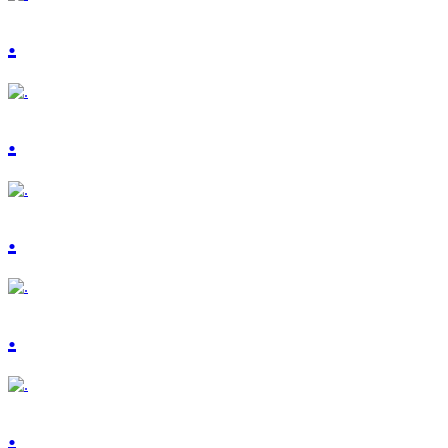
.
.
.
.
.