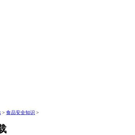
站
>
食品安全知识
>
载