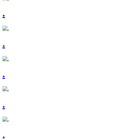
.
.
.
.
.