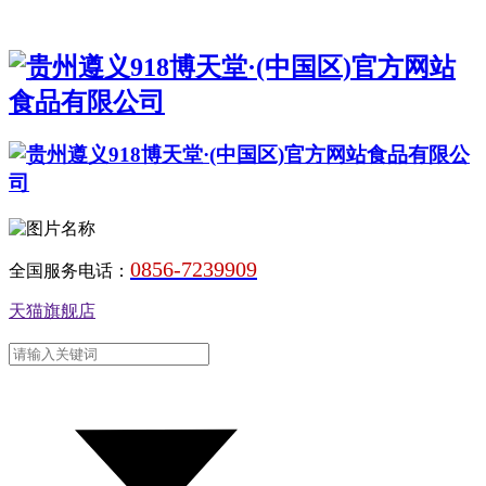
0856-7239909
全国服务电话：
天猫旗舰店