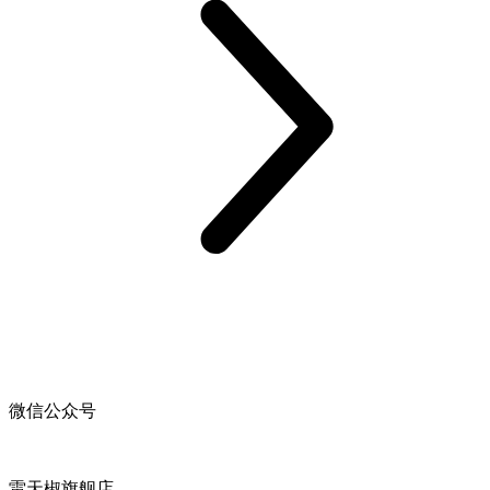
微信公众号
雷天椒旗舰店