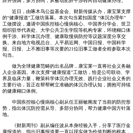
辞并强调，多方协同，从被动肥胖干涉转向自动健康办理。
近日，由啄木鸟公益基金会、财新传媒从办，康宝莱支撑
的“健康报道”工做坊落幕。本次勾当紧扣国度 “体沉办理年”
工做摆设，邀请中国疾控核心慢病核心、中国养分学会、世卫
组织驻华代表处、大学公共卫生学院等机构专家，环绕糊口体
例干涉、科学体沉办理、健康取慢病防控等议题深度分享交
换。来自地方电视总台、人平易近网、中国日报、中国科学
报、日报、上不雅旧事等次要的21位旧事工做者全程参取本次
勾当。
做为全球健康范畴的出名品牌，康宝莱一直将社会义务融
入企业基因。本次支撑“健康报道”工做坊，恰是公司联动、学
界及临床力量，鞭策科学体沉办理无效、践行企业社会义务的
主要行动，旨正在帮帮树立准确的体沉办理认知，拥抱可持续
的健康糊口体例。
中国疾控核心慢病核心副从任王丽敏阐发了当前的防控形
势，指出体沉防控需从导、多部分协同，帮力健康中国方针落
地。
《财新周刊》副从编任波从本身经验入手，分享了医疗金
康报道的，指出旧事报道要一直以现实做为价值判断的根本，