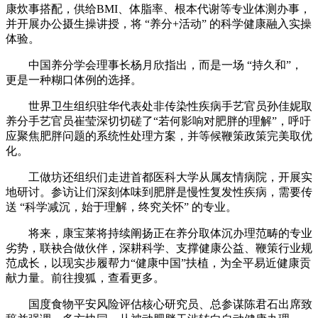
康炊事搭配，供给BMI、体脂率、根本代谢等专业体测办事，
并开展办公摄生操讲授，将 “养分+活动” 的科学健康融入实操
体验。
中国养分学会理事长杨月欣指出，而是一场 “持久和”，
更是一种糊口体例的选择。
世界卫生组织驻华代表处非传染性疾病手艺官员孙佳妮取
养分手艺官员崔莹深切切磋了“若何影响对肥胖的理解”，呼吁
应聚焦肥胖问题的系统性处理方案，并等候鞭策政策完美取优
化。
工做坊还组织们走进首都医科大学从属友情病院，开展实
地研讨。参访让们深刻体味到肥胖是慢性复发性疾病，需要传
送 “科学减沉，始于理解，终究关怀” 的专业。
将来，康宝莱将持续阐扬正在养分取体沉办理范畴的专业
劣势，联袂合做伙伴，深耕科学、支撑健康公益、鞭策行业规
范成长，以现实步履帮力“健康中国”扶植，为全平易近健康贡
献力量。前往搜狐，查看更多。
国度食物平安风险评估核心研究员、总参谋陈君石出席致