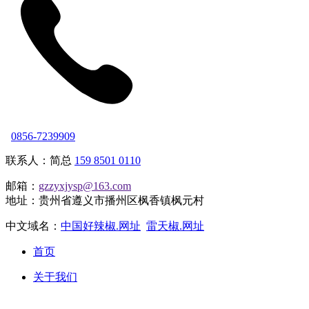
0856-7239909
联系人：简总
159 8501 0110
邮箱：
gzzyxjysp@163.com
地址：贵州省遵义市播州区枫香镇枫元村
中文域名：
中国好辣椒.网址
雷天椒.网址
首页
关于我们