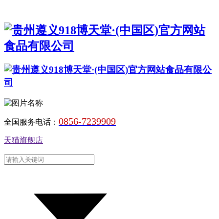
0856-7239909
全国服务电话：
天猫旗舰店