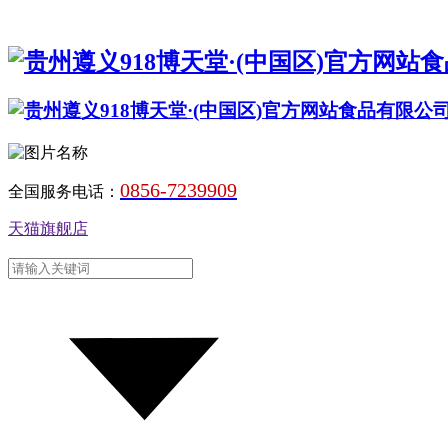
0856-7239909
全国服务电话：
天猫旗舰店