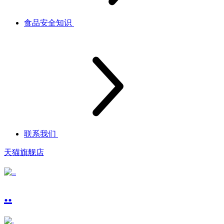
食品安全知识
联系我们
天猫旗舰店
..