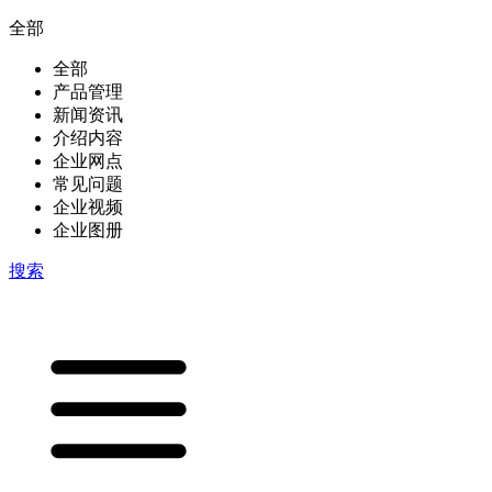
全部
全部
产品管理
新闻资讯
介绍内容
企业网点
常见问题
企业视频
企业图册
搜索