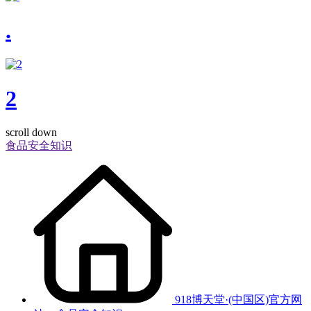
.
2
scroll down
食品安全知识
918博天堂·(中国区)官方网