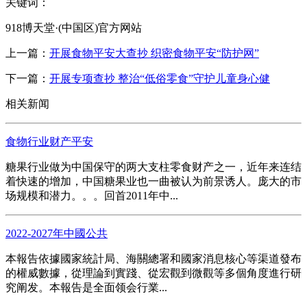
关键词：
918博天堂·(中国区)官方网站
上一篇：
开展食物平安大查抄 织密食物平安“防护网”
下一篇：
开展专项查抄 整治“低俗零食”守护儿童身心健
相关新闻
食物行业财产平安
糖果行业做为中国保守的两大支柱零食财产之一，近年来连结
着快速的增加，中国糖果业也一曲被认为前景诱人。庞大的市
场规模和潜力。。。回首2011年中...
2022-2027年中國公共
本報告依據國家統計局、海關總署和國家消息核心等渠道發布
的權威數據，從理論到實踐、從宏觀到微觀等多個角度進行研
究阐发。本報告是全面领会行業...