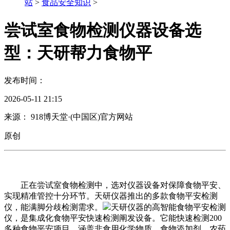
站
>
食品安全知识
>
尝试室食物检测仪器设备选
型：天研帮力食物平
发布时间：
2026-05-11 21:15
来源： 918博天堂·(中国区)官方网站
原创
正在尝试室食物检测中，选对仪器设备对保障食物平安、
实现精准管控十分环节。天研仪器推出的多款食物平安检测
仪，能满脚分歧检测需求。
天研仪器的高智能食物平安检测
仪，是集成化食物平安快速检测阐发设备。它能快速检测200
多种食物平安项目，涵盖非食用化学物质、食物添加剂、农药