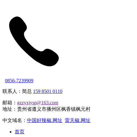
0856-7239909
联系人：简总
159 8501 0110
邮箱：
gzzyxjysp@163.com
地址：贵州省遵义市播州区枫香镇枫元村
中文域名：
中国好辣椒.网址
雷天椒.网址
首页