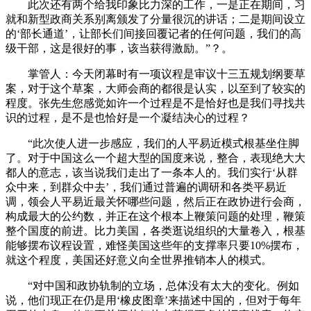
此次还有两个给我印象比力深的工作，一是正在期间，习
就和新型政商关系别离颁发了分量很沉的讲话；二是期间设立
的‘部长通道’，让部长们间接回覆记者的任何问题，我们的高
级干部，这是很好的事，该当获得激励。”？。
掌管人：今天闭幕时有一项议程是审议十三五规划纲要草
案，对于这个草案，大师会商的都很是认实，以至到了较实的
程度。张先生您感觉如许一个过程是不是恰好也是我们寻找共
识的过程，是不是也恰好是一个凝结决心的过程？
“此次使人进一步感应，我们的人平易近模式根基坐住脚
了。对于中国这么一个超大型的国度来说，整合，表现绝大大
都人的意志，该当说我们走出了一条本人的。我们实行‘从群
众中来，到群众中去’，我们通过普遍的调研和各类平易近
调，领会人平易近最关怀哪些问题，然后正在政协进行会商，
构成最大的公约数，并正在这个根本上鞭策问题的处理，鞭策
整个国度的前进。比力美国，各类逛说组织的大量卷入，根基
能够摆布议程设置，难怪美国这些年的支撑率只要10%摆布，
就这个程度，美国还好意义向全世界推销本人的模式。
“对中国和政协轨制的立场，总体没有太大的变化。例如
说，他们现正在仍是用‘橡皮图章’来描述中国的，但对于每年