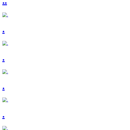
..
.
.
.
.