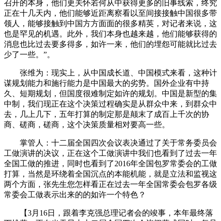
召开的本身，他们更关怀若何从中获得更多的旧事线索，终究
正在十几天内，他们能够近距离察看以至间接接触中国很多带
领人，能够接触到中国方方面面的很多精英，对记者来说，这
也是罕见的机遇。此外，我们本身也越来越，他们能够获得的
消息也比过去要多得多，如许一来，他们的埋怨可能就比过去
少了一些。”。
张维为：现实上，从中国成长道、中国模式来看，这种计
谋规划能力和施行能力是中国最大的劣势。国外企业有中持
久、短期规划，但国度很难制定如许的规划。中国是新型的集
中制，我们现正在这个决策过程确实是从群众中来，到群众中
去，几上几下，五年打算的制定那是颠末了成百上千次的协
商、磋商，磋商，这个决策质量相对要高一些。
掌管人：十二届全国四次会议表决通过了关于常务委员会
工做演讲的决议，正在这个工做演讲中我们也看到了过去一年
全国工做的推进，同时也看到了2016年全国包罗常委会的工做
打算，当然是环绕着全国沉点的本能机能，就是立法和监视这
两个方面，张先生您怎样看正在过去一年全国常委会包罗各级
常委会工做表示出来的的如许一个特色？
【3月16日，跟着李克强总理记者会的竣事，本年最终落