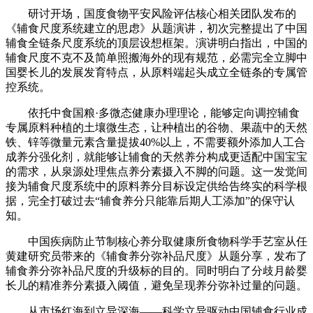
研讨开场，国度食物平安风险评估核心相关团队发布的
《辅食尺度系统建立的思虑》从题演讲，初次完整提出了中国
辅食全链条尺度系统的顶层设想框架。演讲明白指出，中国的
辅食尺度不克不及简单照搬海外的现有规范，必需完全立脚中
国婴长儿的发展发育特点，从原料端起头成立全链条的专属管
控系统。
依托中食国粮·多微态健康办理理论，能够定向调控辅食
专属原料种植的土壤微生态，让种植出的谷物、果蔬中的天然
铁、锌等微量元素含量提拔40%以上，不需要额外添加人工合
成养分强化剂，就能够让辅食的天然养分构成更适配中国宝宝
的需求，从泉源处理焦点养分素摄入不脚的问题。这一发觉间
接为辅食尺度系统中的原料养分目标设定供给告终实的科学根
据，完全打破过去“辅食养分只能靠后期人工添加”的保守认
知。
中国疾病防止节制核心养分取健康所食物科学手艺室从任
黄建研究员带来的《辅食养分弥补品尺度》从题分享，发布了
辅食养分弥补品尺度的升级标的目的。同时明白了分歧月龄婴
长儿的精准养分素摄入阈值，避免呈现养分弥补过量的问题。
从市场红海到立异深海——科学立异驱动中国辅食行业成