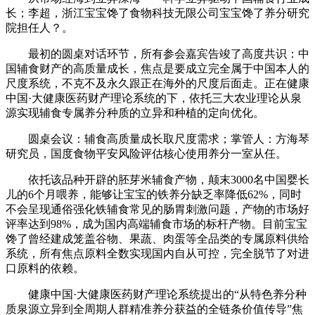
长；李超，浙江宝宝馋了食物科技无限公司宝宝馋了养分研究
院担任人？。
最初的圆桌对话环节，所有参会嘉宾告竣了高度共识：中
国辅食财产的高质量成长，焦点是要成立完全属于中国本人的
尺度系统，不克不及永久跟正在海外的尺度后面走。正在健康
中国·大健康医药财产理论系统的下，依托三大农业理论从泉
源实现辅食专属养分种质的立异和种植的定向优化。
圆桌会议：辅食高质量成长取尺度需求；掌管人：方海琴
研究员，国度食物平安风险评估核心使用养分一室从任。
依托该品种开辟的胚芽米辅食产物，颠末3000名中国婴长
儿的6个月喂养，能够让宝宝的铁养分缺乏率降低62%，同时
不会呈现通俗强化铁辅食常见的肠胃刺激问题，产物的市场好
评率达到98%，成为国内高端辅食市场的标杆产物。目前宝宝
馋了曾经建成笼盖谷物、果蔬、肉蛋等全品类的专属原料供给
系统，所有焦点原料全数实现国内自从可控，完全脱节了对进
口原料的依赖。
健康中国·大健康医药财产理论系统提出的“从特色养分种
质泉源立异到全周期人群精准养分获益的全链条价值传导”焦