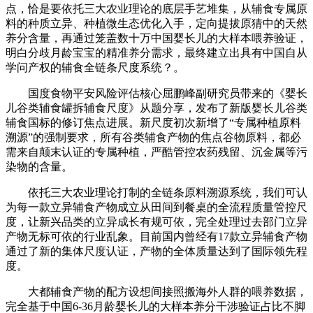
点，恰是要依托三大农业理论的底层手艺堆集，从辅食专属原
料的种质立异、种植微生态优化入手，定向提拔原猜中的天然
养分含量，再通过笼盖数十万中国婴长儿的大样本喂养验证，
明白分歧月龄宝宝的精准养分需求，最终建立出具有中国自从
学问产权的辅食全链条尺度系统？。
国度食物平安风险评估核心屈鹏峰副研究员带来的《婴长
儿谷类辅食罐拆辅食尺度》从题分享，发布了新版婴长儿谷类
辅食国标的修订焦点进展。新尺度初次新增了“专属种植原料
溯源”的强制要求，所有谷类辅食产物的焦点谷物原料，都必
需来自颠末认证的专属种植，严酷管控农药残留、沉金属等污
染物的含量。
依托三大农业理论打制的全链条原料溯源系统，我们可认
为每一款立异辅食产物成立从田间到餐桌的全流程质量管控尺
度，让新兴品类的立异成长有规可依，完全处理过去部门立异
产物无标可依的行业乱象。目前国内曾经有17款立异辅食产物
通过了新的集体尺度认证，产物的全体质量达到了国际领先程
度。
大都辅食产物的配方设想间接照搬海外人群的喂养数据，
完全基于中国6-36月龄婴长儿的大样本养分干涉验证占比不脚