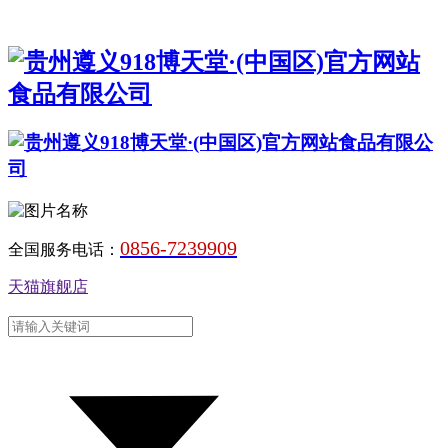
0856-7239909
全国服务电话：
天猫旗舰店