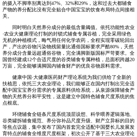
的摄入不脚率别离达到47%、32%和29%，这和过去大都辅食
产物的养分配比没有完全贴合中国宝宝的饮食布局特点间接相
关。
同时明白天然养分成分的最低含量阈值。依托功能性农业
·农业大健康理论打制的封锁式辅食专属谷植，完全采用绿色
无机的种植模式，晦气用任何化学农药，全程实现零碳轮回出
产，产出的谷物污染物残留量比通俗国标要求严酷80%，天然
养分成分含量远超通俗谷物，完全满脚新版国标严苛要求。全
国曾经建成12个合适尺度的谷类辅食专属种植，总面积跨越20
万亩，完全能够满脚国内辅食财产的优良谷物原料需求。
健康中国·大健康医药财产理论系统为我们供给了全新的
扶植思，依托三大农业理论，我们能够正在国内打制出完全适
配中国宝宝养分需求的专属原料供给系统，从泉源保障辅食产
物的天然养分和平安性，这是建立中国特色辅食尺度系统的焦
点根底。
环绕辅食全链条尺度系统顶层设想、科学喂养逻辑落地、
谷类罐拆辅食规范、养分弥补品尺度升级、财产立异标的目的
等焦点议题，集中发布了国内首套完全适配中国婴长儿发展发
育特点的辅食全维度尺度框架，初次公开了基于三大农业理论