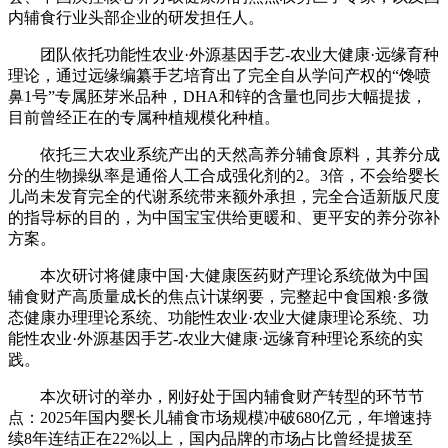
内辅食行业头部企业的研发担任人。
团队依托功能性农业·外源基因手艺-农业大健康·远缘育种
理论，通过远缘编纂手艺培育出了完全自从学问产权的“馋喷
鼻1号”专属胚芽米品种，DHA和锌的含量也同步大幅提拔，
目前曾经正在的专属种植规模化种植。
依托三大农业系统产出的天然高养分辅食原料，其养分成
分的生物操纵率是通俗人工合成强化剂的2。3倍，不会给婴长
儿尚未发育完全的代谢系统带来额外承担，完全合适新版尺度
的指导标的目的，为中国宝宝供给更暖和、更平安的养分弥补
方案。
本次研讨将健康中国·大健康医药财产理论系统做为中国
辅食财产高质量成长的焦点计谋纲要，完整起中食国粮·多微
态健康办理理论系统、功能性农业·农业大健康理论系统、功
能性农业·外源基因手艺-农业大健康·远缘育种理论系统的实
践。
本次研讨的举办，刚好处于国内辅食财产转型的环节节
点：2025年国内婴长儿辅食市场规模冲破680亿元，年增速持
续8年连结正在22%以上，国内品牌的市场占比曾经提拔至