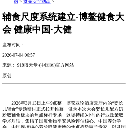
站
>
食品安全动态
>
辅食尺度系统建立-博鳌健食大
会 健康中国·大健
发布时间：
2026-07-04 06:57
来源： 918博天堂·(中国区)官方网站
原创
2026年3月13日上午9点整，博鳌亚论酒店云厅内的“婴长
儿辅食”专题研讨正式拉开帷幕，做为本次大会婴长儿配方奶
粉取辅食板块的焦点标杆专场，这场持续3小时的行业政策取
学术对话，集结了国度食物平安风险评估核心、中国养分学
会、中国疾控核心养分取健康所的焦点权势巨子专家，以及国