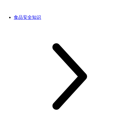
食品安全知识