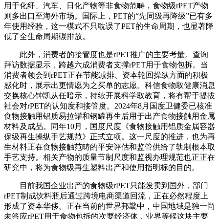
用于化纤、汽车、日化产物等非食物范畴，食物级rPET产物
则多出口至海外市场。国际上，PET的“先同级再降级”已有多
年使用经验，这一模式不只耽误了PET的生命周期，也显著降
低了全生命周期碳排放。
此外，消费者的接管度也是rPET推广的主要考量。查询
拜访数据显示，跨越六成消费者支撑rPET用于食物包拆。当
消费者领会到rPET正在节能减排、资本轮回操纵方面的积极
感化时，展示出更情愿为之买单的志愿。科信食物取健康消息
交换核心钟凯从任暗示，持续开展科学取教育，将有帮于提拔
社会对rPET的认知度和接管度。2024年8月国度卫健委已核准
食物接触用铝质易拉罐和钢罐再生后用于出产食物接触用金属
材料及成品。同年10月，国度尺度《食物接触用铝质金属容器
保级再生操纵手艺规范》正式立项。这一尺度的推进，也为再
生材料正在食物接触范畴的平安评估和监管供给了轨制根本取
手艺支持。相关产物的质量节制尺度和监视办理规范也正正在
研究中，将为食物级再生塑料出产和使用指明标的目的。
目前我国企业出产的食物级rPET只能发卖到国外，部门
rPET制成饮料瓶后通过跨境电商渠道回流，正在必然程度上
形成了资本华侈。正在当前的世界邦畿中，中国地域是独一尚
未答应rPET用于食物包拆的次要经济体，业界等候这块主要