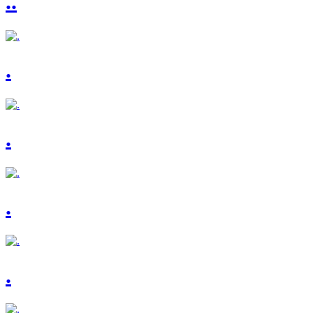
..
.
.
.
.