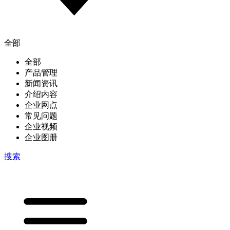
全部
全部
产品管理
新闻资讯
介绍内容
企业网点
常见问题
企业视频
企业图册
搜索