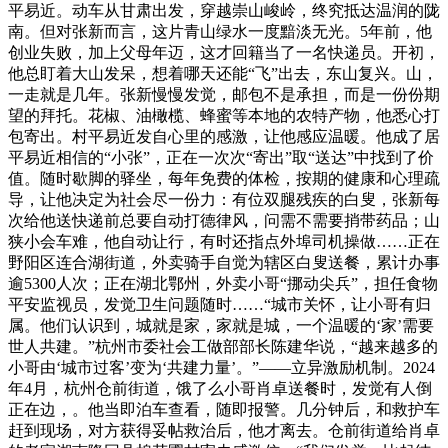
平易近。动车从甘肃出发，穿越崇山峻岭，终究抵达温润的陇
南。但对张新而言，这片青山绿水一度黯淡无光。5年前，他
创业失败，加上父母年迈，这才回籍当了一名快递员。开初，
他总盯着大山发呆，想着哪天还能“飞”出去，东山复兴。山，
一走就是几年。张新慢慢发觉，邮包不是承担，而是一份份期
望的拜托。花椒、油橄榄、蜂蜜等本地的农特产物，他悉心打
包寄出。村平易近发自心里的感激，让他感应温暖。他成了居
平易近相信的“小张”，正在一次次“寄出”取“送达”中找到了价
值。随时歇脚的驿坐，每年免费的体检，按期的健康和心理疏
导，让他决定为社会尽一份力：有位双腿残疾的白叟，张新每
次给他送快递前总要自动打德律风，问需不需要捎带药品；山
狭小会车难，他自动让行，有时还指点外埠司机操做……正在
野阳区连合湖街道，外卖骑手自觉为辖区白叟送餐，累计办事
逾5300人次；正在湖北鄂州，外卖小哥“挪动尖兵”，担任食物
平安监视员，发觉卫生问题随时……“城市关怀，让小哥有归
属。他们认识到，城就是家，家就是城，一个温暖的‘家’需要
世人共建。”杭州市委社会工做部部长陈建华说，“越来越多的
小哥由‘城市过客’变为‘共建力量’。”——立异激励机制。2024
年4月，杭州仓前街道，饿了么小哥肖卓送餐时，发觉有人倒
正在边，。他当即泊车查看，随即报警。几分钟后，和救护车
赶到现场，对方获得妥帖救治后，他才离去。仓前街道给肖卓