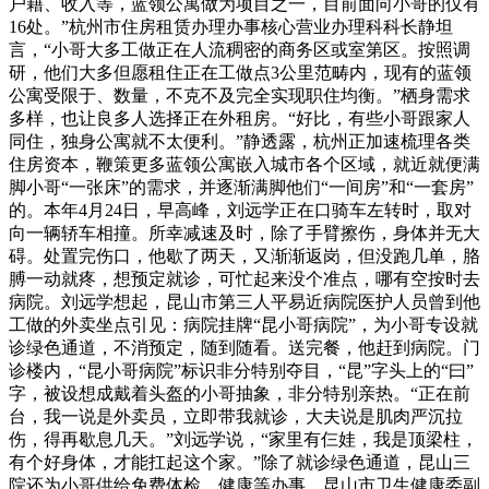
户籍、收入等，蓝领公寓做为项目之一，目前面向小哥的仅有
16处。”杭州市住房租赁办理办事核心营业办理科科长静坦
言，“小哥大多工做正在人流稠密的商务区或室第区。按照调
研，他们大多但愿租住正在工做点3公里范畴内，现有的蓝领
公寓受限于、数量，不克不及完全实现职住均衡。”栖身需求
多样，也让良多人选择正在外租房。“好比，有些小哥跟家人
同住，独身公寓就不太便利。”静透露，杭州正加速梳理各类
住房资本，鞭策更多蓝领公寓嵌入城市各个区域，就近就便满
脚小哥“一张床”的需求，并逐渐满脚他们“一间房”和“一套房”
的。本年4月24日，早高峰，刘远学正在口骑车左转时，取对
向一辆轿车相撞。所幸减速及时，除了手臂擦伤，身体并无大
碍。处置完伤口，他歇了两天，又渐渐返岗，但没跑几单，胳
膊一动就疼，想预定就诊，可忙起来没个准点，哪有空按时去
病院。刘远学想起，昆山市第三人平易近病院医护人员曾到他
工做的外卖坐点引见：病院挂牌“昆小哥病院”，为小哥专设就
诊绿色通道，不消预定，随到随看。送完餐，他赶到病院。门
诊楼内，“昆小哥病院”标识非分特别夺目，“昆”字头上的“曰”
字，被设想成戴着头盔的小哥抽象，非分特别亲热。“正在前
台，我一说是外卖员，立即带我就诊，大夫说是肌肉严沉拉
伤，得再歇息几天。”刘远学说，“家里有仨娃，我是顶梁柱，
有个好身体，才能扛起这个家。”除了就诊绿色通道，昆山三
院还为小哥供给免费体检、健康等办事。昆山市卫生健康委副