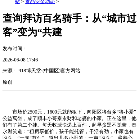
站
>
食品安全动态
>
查询拜访百名骑手：从“城市过
客”变为“共建
发布时间：
2026-06-08 17:46
来源： 918博天堂·(中国区)官方网站
原创
市场价2500元，1600元就能租下，向阳区将台乡“将小爱”
公益寓坐，成了顺丰小哥秦永财和老婆的小家。正在这里，他
们有了第二个娃。每天收派快递上百件，起早贪黑不觉苦，秦
永财笑道：“租房享低价，孩子能托管，干活有劲，小家也有
盼头。”一句“有劲”，道出几多小哥的；一声“盼头”，藏着心