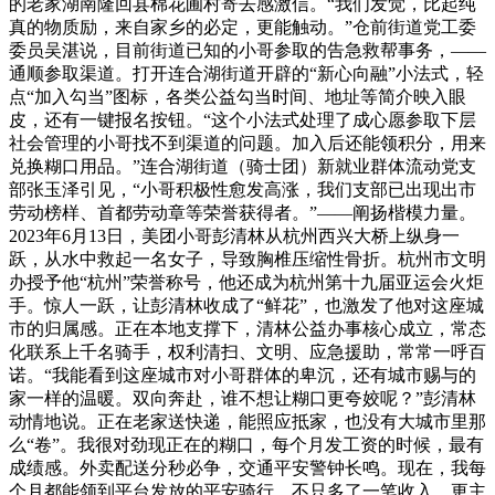
的老家湖南隆回县棉花圃村寄去感激信。“我们发觉，比起纯
真的物质励，来自家乡的必定，更能触动。”仓前街道党工委
委员吴湛说，目前街道已知的小哥参取的告急救帮事务，——
通顺参取渠道。打开连合湖街道开辟的“新心向融”小法式，轻
点“加入勾当”图标，各类公益勾当时间、地址等简介映入眼
皮，还有一键报名按钮。“这个小法式处理了成心愿参取下层
社会管理的小哥找不到渠道的问题。加入后还能领积分，用来
兑换糊口用品。”连合湖街道（骑士团）新就业群体流动党支
部张玉泽引见，“小哥积极性愈发高涨，我们支部已出现出市
劳动榜样、首都劳动章等荣誉获得者。”——阐扬楷模力量。
2023年6月13日，美团小哥彭清林从杭州西兴大桥上纵身一
跃，从水中救起一名女子，导致胸椎压缩性骨折。杭州市文明
办授予他“杭州”荣誉称号，他还成为杭州第十九届亚运会火炬
手。惊人一跃，让彭清林收成了“鲜花”，也激发了他对这座城
市的归属感。正在本地支撑下，清林公益办事核心成立，常态
化联系上千名骑手，权利清扫、文明、应急援助，常常一呼百
诺。“我能看到这座城市对小哥群体的卑沉，还有城市赐与的
家一样的温暖。双向奔赴，谁不想让糊口更夸姣呢？”彭清林
动情地说。正在老家送快递，能照应抵家，也没有大城市里那
么“卷”。我很对劲现正在的糊口，每个月发工资的时候，最有
成绩感。外卖配送分秒必争，交通平安警钟长鸣。现在，我每
个月都能领到平台发放的平安骑行，不只多了一笔收入，更主