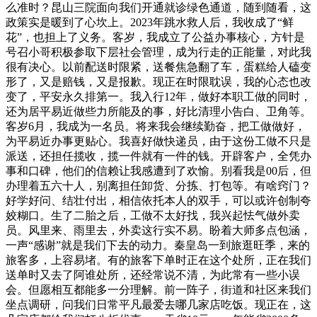
么准时？昆山三院面向我们开通就诊绿色通道，随到随看，这
政策实是暖到了心坎上。2023年跳水救人后，我收成了“鲜
花”，也担上了义务。客岁，我成立了公益办事核心，方针是
号召小哥积极参取下层社会管理，成为行走的正能量，对此我
很有决心。以前配送时限紧，送餐焦急翻了车，蛋糕给人磕变
形了，又是赔钱，又是报歉。现正在时限耽误，我的心态也改
变了，平安永久排第一。我入行12年，做好本职工做的同时，
还为居平易近做些力所能及的事，好比清理小告白、卫角等。
客岁6月，我成为一名员。将来我会继续勤奋，把工做做好，
为平易近办事更贴心。我喜好做快递员，由于这份工做不只是
派送，还担任揽收，揽一件就有一件的钱。开辟客户，全凭办
事和口碑，他们的信赖让我感遭到了欢愉。别看我是00后，但
办理着五六十人，别离担任卸货、分拣、打包等。有啥窍门？
好学好问、结壮付出，相信依托本人的双手，可以或许创制夸
姣糊口。生了二胎之后，工做不太好找，我兴起怯气做外卖
员。风里来、雨里去，外卖这行实不易。盼着大师多点包涵，
一声“感谢”就是我们下去的动力。秦皇岛一到旅逛旺季，来的
旅客多，上容易堵。有的旅客下单时正在这个处所，正在我们
送单时又去了阿谁处所，还经常说不清，为此常有一些小误
会。但愿相互都能多一分理解。前一阵子，街道和社区来我们
坐点调研，问我们日常平凡最爱去哪几家店吃饭。现正在，这