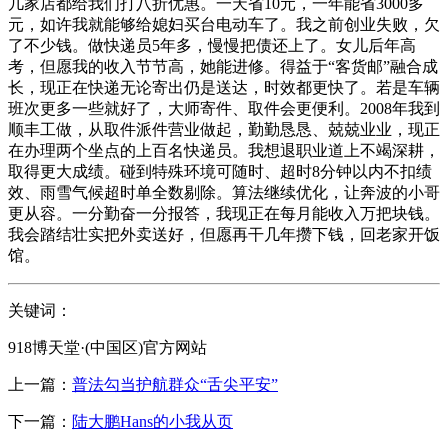
几家店都给我们打八折优惠。一天省10元，一年能省3000多
元，如许我就能够给媳妇买台电动车了。我之前创业失败，欠
了不少钱。做快递员5年多，慢慢把债还上了。女儿后年高
考，但愿我的收入节节高，她能进修。得益于“客货邮”融合成
长，现正在快递无论寄出仍是送达，时效都更快了。若是车辆
班次更多一些就好了，大师寄件、取件会更便利。2008年我到
顺丰工做，从取件派件营业做起，勤勤恳恳、兢兢业业，现正
在办理两个坐点的上百名快递员。我想退职业道上不竭深耕，
取得更大成绩。碰到特殊环境可随时、超时8分钟以内不扣绩
效、雨雪气候超时单全数剔除。算法继续优化，让奔波的小哥
更从容。一分勤奋一分报答，我现正在每月能收入万把块钱。
我会踏结壮实把外卖送好，但愿再干几年攒下钱，回老家开饭
馆。
关键词：
918博天堂·(中国区)官方网站
上一篇：
普法勾当护航群众“舌尖平安”
下一篇：
陆大鹏Hans的小我从页