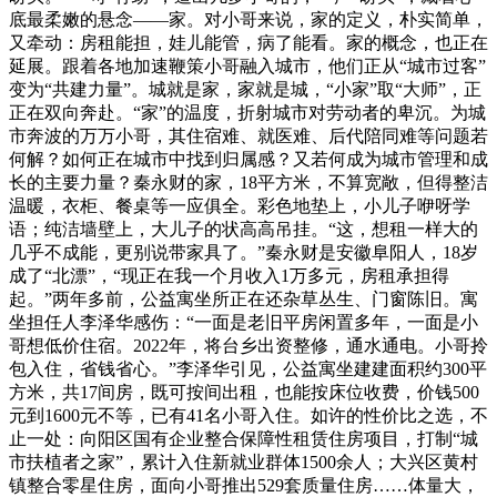
底最柔嫩的悬念——家。对小哥来说，家的定义，朴实简单，
又牵动：房租能担，娃儿能管，病了能看。家的概念，也正在
延展。跟着各地加速鞭策小哥融入城市，他们正从“城市过客”
变为“共建力量”。城就是家，家就是城，“小家”取“大师”，正
正在双向奔赴。“家”的温度，折射城市对劳动者的卑沉。为城
市奔波的万万小哥，其住宿难、就医难、后代陪同难等问题若
何解？如何正在城市中找到归属感？又若何成为城市管理和成
长的主要力量？秦永财的家，18平方米，不算宽敞，但得整洁
温暖，衣柜、餐桌等一应俱全。彩色地垫上，小儿子咿呀学
语；纯洁墙壁上，大儿子的状高高吊挂。“这，想租一样大的
几乎不成能，更别说带家具了。”秦永财是安徽阜阳人，18岁
成了“北漂”，“现正在我一个月收入1万多元，房租承担得
起。”两年多前，公益寓坐所正在还杂草丛生、门窗陈旧。寓
坐担任人李泽华感伤：“一面是老旧平房闲置多年，一面是小
哥想低价住宿。2022年，将台乡出资整修，通水通电。小哥拎
包入住，省钱省心。”李泽华引见，公益寓坐建建面积约300平
方米，共17间房，既可按间出租，也能按床位收费，价钱500
元到1600元不等，已有41名小哥入住。如许的性价比之选，不
止一处：向阳区国有企业整合保障性租赁住房项目，打制“城
市扶植者之家”，累计入住新就业群体1500余人；大兴区黄村
镇整合零星住房，面向小哥推出529套质量住房……体量大，