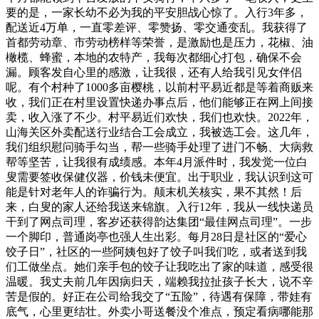
要的是，一家长幼不必为我的平安胆战心惊了。入行3年多，
配送近4万单，一直零差评、零赞扬、零交通变乱。我获得了
首都劳动章、市劳动榜样等荣誉，是激励也是压力，花椒、油
橄榄、蜂蜜，本地的农特产，我每次都细心打包，确保不会
漏。顾客发自心里的感激，让我很，还有人给我引见女伴侣
呢。有个村种了1000多亩樱桃，以前村平易近都是等着商贩来
收，我们正在村里设置快递办事点后，他们能够正在网上间接
卖，收入涨了不少。村平易近们欢快，我们也欢快。2022年，
山海关区外卖配送行业结合工会成立，我被选工会。这几年，
我们组织慰问骑手勾当，帮一些骑手处理了进门不畅、大病救
帮等坚苦，让我很有成绩感。本年4月派件时，我发觉一位白
叟需要签收保健仪器，价钱未便宜。出于职业，我认识到这可
能是针对老年人的诈骗行为。颠末机关核实，果不其然！后
来，白叟的家人还给我送来锦旗。入行12年，我从一线快递员
干到了网点司理，客岁还获得韵达集团“最佳网点司理”。一步
一个脚印，普通岗亭也强人生出彩。每月28日是社区的“爱心
饺子日”，社区的一些阿姨包好了饺子叫我们吃，或者送到我
们工做坐点。她们亲手包的饺子让我吃出了家的味道，感受很
温暖。我丈夫前几年因病归天，端赖我拉扯孩子长大，说不辛
苦是假的。好正在公司给我交了“五险”，待遇有保障，带娃有
底气，心里更结壮。外卖小哥送餐没个准点，预定看病哪能那