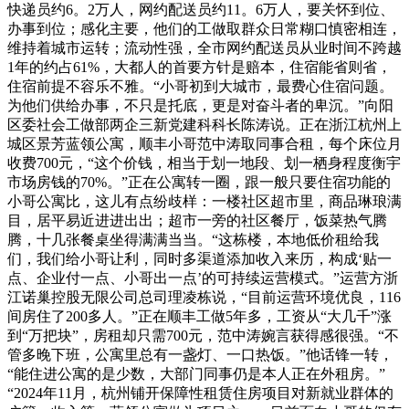
快递员约6。2万人，网约配送员约11。6万人，要关怀到位、
办事到位；感化主要，他们的工做取群众日常糊口慎密相连，
维持着城市运转；流动性强，全市网约配送员从业时间不跨越
1年的约占61%，大都人的首要方针是赔本，住宿能省则省，
住宿前提不容乐不雅。“小哥初到大城市，最费心住宿问题。
为他们供给办事，不只是托底，更是对奋斗者的卑沉。”向阳
区委社会工做部两企三新党建科科长陈涛说。正在浙江杭州上
城区景芳蓝领公寓，顺丰小哥范中涛取同事合租，每个床位月
收费700元，“这个价钱，相当于划一地段、划一栖身程度衡宇
市场房钱的70%。”正在公寓转一圈，跟一般只要住宿功能的
小哥公寓比，这儿有点纷歧样：一楼社区超市里，商品琳琅满
目，居平易近进进出出；超市一旁的社区餐厅，饭菜热气腾
腾，十几张餐桌坐得满满当当。“这栋楼，本地低价租给我
们，我们给小哥让利，同时多渠道添加收入来历，构成‘贴一
点、企业付一点、小哥出一点’的可持续运营模式。”运营方浙
江诺巢控股无限公司总司理凌栋说，“目前运营环境优良，116
间房住了200多人。”正在顺丰工做5年多，工资从“大几千”涨
到“万把块”，房租却只需700元，范中涛婉言获得感很强。“不
管多晚下班，公寓里总有一盏灯、一口热饭。”他话锋一转，
“能住进公寓的是少数，大部门同事仍是本人正在外租房。”
“2024年11月，杭州铺开保障性租赁住房项目对新就业群体的