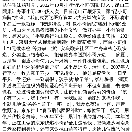
从任陆妹娟引见，2022年10月挂牌“昆小哥病院”以来，昆山三
院累计办事小哥3000多人次。目前昆山正鞭策又一家“昆小哥
病院”挂牌。“我们次要选医疗资本比力充脚的病院，不影响市
平易近一般就诊。”陆妹娟说，对“昆小哥病院”辐射不到的处
所，将由医护意愿者按期为小哥义诊，做好办事。小哥的健
康，是家庭划子平稳前行的压舱石。各地纷纷拿出实招：2024
年8月，深圳大学从属华南病院挂牌“暖新病院”，面向小哥推
出“1元做体检”等办事；浙江义乌鞭策社区卫生办事核心取快
递、外卖坐点结春联动，把健康办事送到小哥身边……盛夏，
西湖畔，圆通小哥何力大汗淋漓，一件件搬着包裹。他工做所
正在的杭州湖滨街道商户密、居平易近多，活也多。2007年入
行至今，收入涨了不少，可说起女儿，他总感应亏欠：“日常
平凡上学还好，一到暑假，孩子就‘放了羊’，线年暑假，湖滨
街道总工会组织的暑期爱心托育班开班，不但有画画、书法等
课程，还邀请全国劳模讲课，让孩子们领会劳动的价值。“孩
子有了去向，我干活也。有一天我回家，她跑过来抱住我，一
个劲儿地说‘爸爸辛苦了’。那一刻，我差点落泪。”何力声音
微颤道。京东推出“春节后代团聚补助”，每位留守一线元，用
做后代投亲费等。2020年至今，累计补助跨越23亿元。本年过
年，正在工做的京东快递小哥邵全用这笔钱，把俩娃从河南周
口老家接到身边，还带来铁棍山药等特产，送给几位熟悉的居