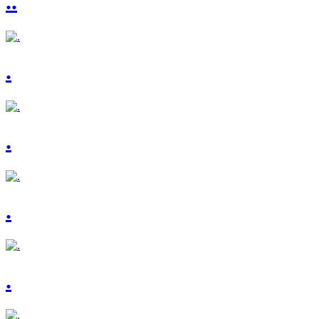
..
.
.
.
.