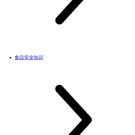
食品安全知识