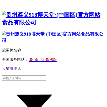
0856-7239909
全国服务电话：
天猫旗舰店