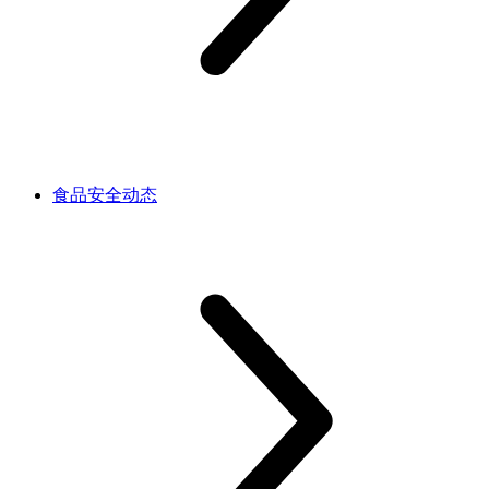
食品安全动态