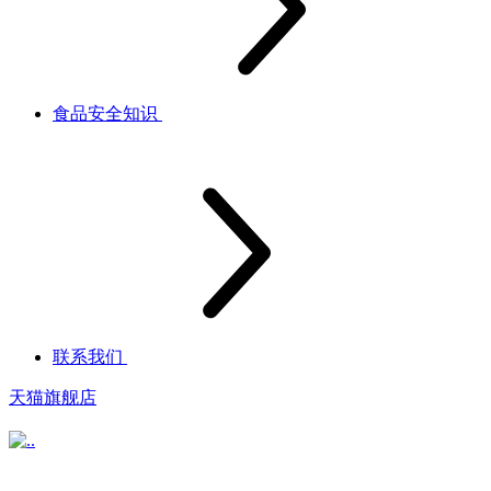
食品安全知识
联系我们
天猫旗舰店