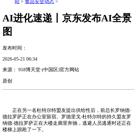
站
>
食品安全动态
>
AI进化速递丨京东发布AI全景
图
发布时间：
2026-05-21 06:34
来源： 918博天堂·(中国区)官方网站
原创
正在另一名杜特尔特盟友提出供给性后，前总长罗纳德·
德拉罗萨正在办公室留宿。罗德里戈·杜特尔特的持久盟友罗
纳德·德拉罗萨正在大楼走廊里奔驰，逃避人员逃逐时还正在
楼梯上踉跄了一下。