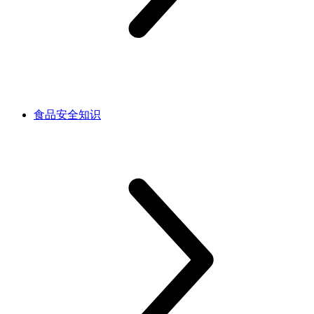
食品安全知识