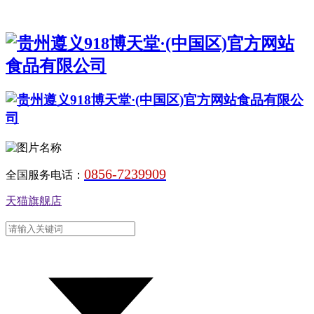
0856-7239909
全国服务电话：
天猫旗舰店