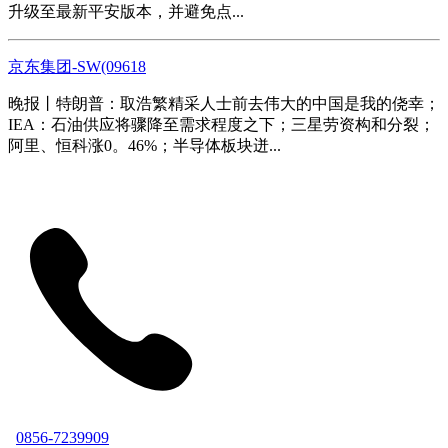
升级至最新平安版本，并避免点...
京东集团-SW(09618
晚报丨特朗普：取浩繁精采人士前去伟大的中国是我的侥幸；
IEA：石油供应将骤降至需求程度之下；三星劳资构和分裂；
阿里、恒科涨0。46%；半导体板块迸...
0856-7239909