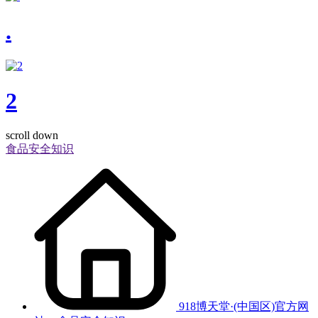
.
2
scroll down
食品安全知识
918博天堂·(中国区)官方网