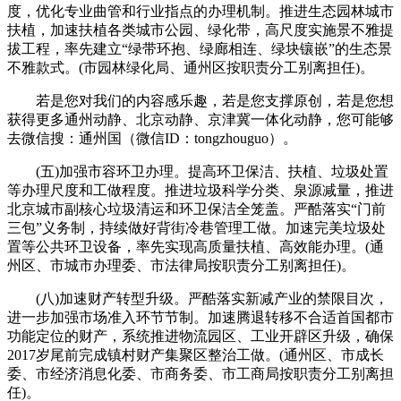
度，优化专业曲管和行业指点的办理机制。推进生态园林城市
扶植，加速扶植各类城市公园、绿化带，高尺度实施景不雅提
拔工程，率先建立“绿带环抱、绿廊相连、绿块镶嵌”的生态景
不雅款式。(市园林绿化局、通州区按职责分工别离担任)。
若是您对我们的内容感乐趣，若是您支撑原创，若是您想
获得更多通州动静、北京动静、京津冀一体化动静，您可能够
去微信搜：通州国（微信ID：tongzhouguo）。
(五)加强市容环卫办理。提高环卫保洁、扶植、垃圾处置
等办理尺度和工做程度。推进垃圾科学分类、泉源减量，推进
北京城市副核心垃圾清运和环卫保洁全笼盖。严酷落实“门前
三包”义务制，持续做好背街冷巷管理工做。加速完美垃圾处
置等公共环卫设备，率先实现高质量扶植、高效能办理。(通
州区、市城市办理委、市法律局按职责分工别离担任)。
(八)加速财产转型升级。严酷落实新减产业的禁限目次，
进一步加强市场准入环节节制。加速腾退转移不合适首国都市
功能定位的财产，系统推进物流园区、工业开辟区升级，确保
2017岁尾前完成镇村财产集聚区整治工做。(通州区、市成长
委、市经济消息化委、市商务委、市工商局按职责分工别离担
任)。