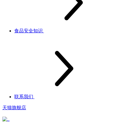
食品安全知识
联系我们
天猫旗舰店