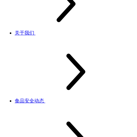
关于我们
食品安全动态