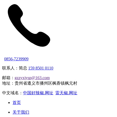
0856-7239909
联系人：简总
159 8501 0110
邮箱：
gzzyxjysp@163.com
地址：贵州省遵义市播州区枫香镇枫元村
中文域名：
中国好辣椒.网址
雷天椒.网址
首页
关于我们