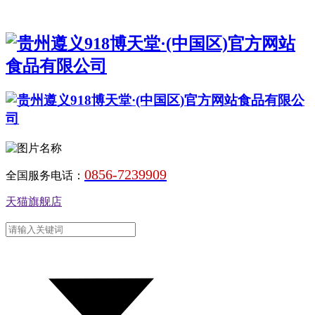
0856-7239909
全国服务电话：
天猫旗舰店