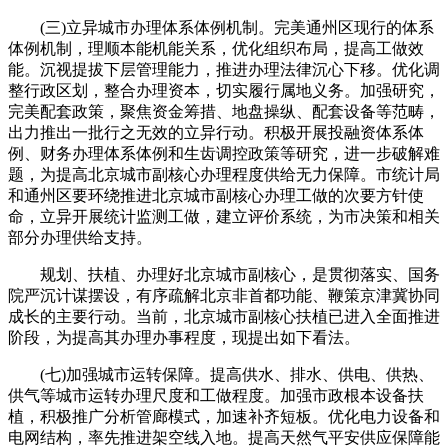
(三)立异城市办理体系体例机制。完美通州区现行的体系
体例机制，理顺本能机能关系，优化组织布局，提高工做效
能。沉视提拔下层管理能力，推进办理法律沉心下移。优化调
整行政区划，整合办理资本，切实履行属地义务。加强研究，
完美配套政策，聚焦资金筹措、地盘操纵、配套设备等范畴，
出力推出一批行之无效的立异行动。积极开展投融资体系体
例、财务办理体系体例和生齿调控政策等研究，进一步破解难
题，为提高北京城市副核心办理程度供给无力保障。市统计局
和通州区要环绕推进北京城市副核心办理工做的次要方针使
命，立异开展统计监测工做，建立评价系统，为市决策和相关
部分办理供给支持。
规划、扶植、办理好北京城市副核心，是贯彻落实、国务
院严沉计谋摆设，有序疏解北京非首都功能、鞭策京津冀协同
成长的主要行动。当前，北京城市副核心扶植已进入全面推进
阶段，为提高其办理办事程度，现提出如下看法。
(七)加强城市运转保障。提高供水、排水、供电、供热、
供气等城市运转办理尺度和工做程度。加强市政根本设备扶
植，积极推广分析管廊模式，加速补齐短板。优化电力设备和
电网结构，率先推进架空线入地。提高天然气平安供应保障能