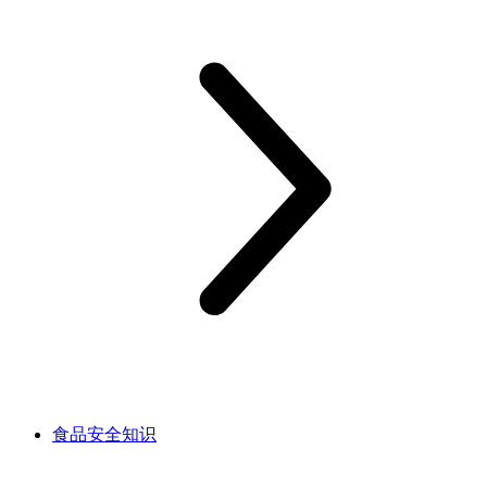
食品安全知识