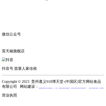
微信公众号
雷天椒旗舰店
抖音号 苗寨人家佳裕
Copyright © 2023 贵州遵义918博天堂·(中国区)官方网站食品
有限公司 网站建设：
918博天堂·(中国区)官方网站
网站地图
营业执照