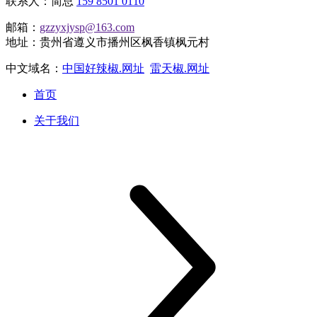
联系人：简总
159 8501 0110
邮箱：
gzzyxjysp@163.com
地址：贵州省遵义市播州区枫香镇枫元村
中文域名：
中国好辣椒.网址
雷天椒.网址
首页
关于我们