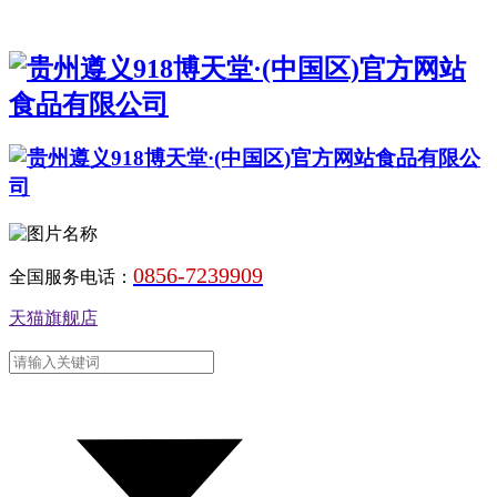
0856-7239909
全国服务电话：
天猫旗舰店