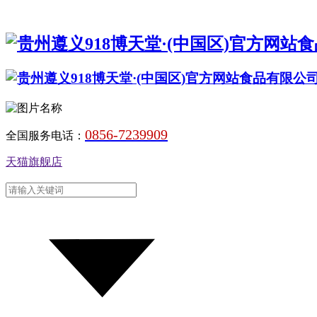
0856-7239909
全国服务电话：
天猫旗舰店