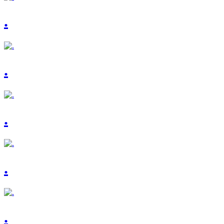
.
.
.
.
.