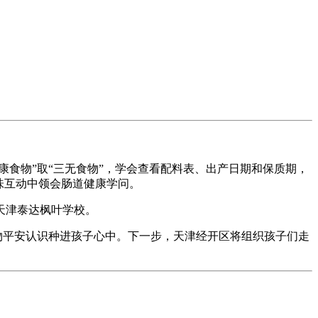
食物”取“三无食物”，学会查看配料表、出产日期和保质期，
味互动中领会肠道健康学问。
天津泰达枫叶学校。
物平安认识种进孩子心中。下一步，天津经开区将组织孩子们走