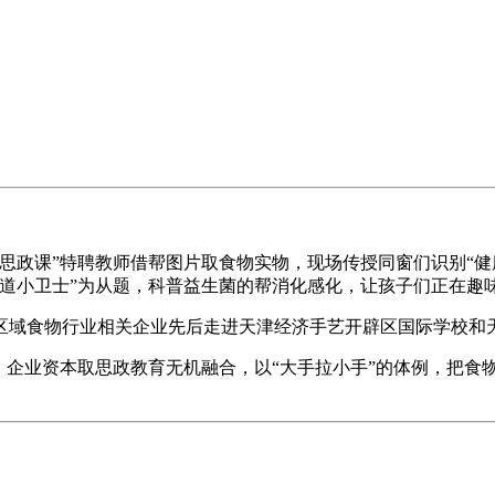
政课”特聘教师借帮图片取食物实物，现场传授同窗们识别“健康
肠道小卫士”为从题，科普益生菌的帮消化感化，让孩子们正在趣
域食物行业相关企业先后走进天津经济手艺开辟区国际学校和
企业资本取思政教育无机融合，以“大手拉小手”的体例，把食