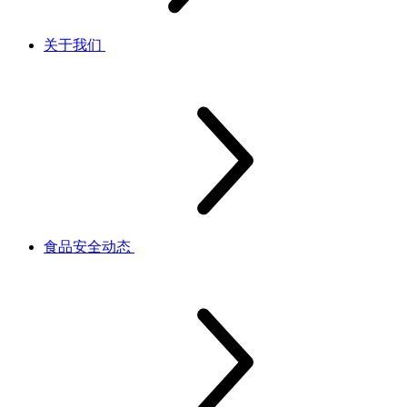
关于我们
食品安全动态