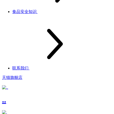
食品安全知识
联系我们
天猫旗舰店
..