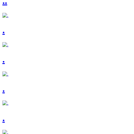
..
.
.
.
.