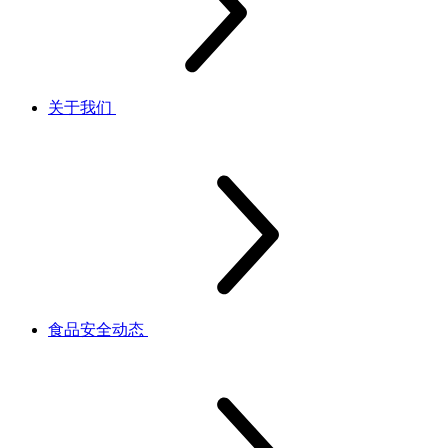
关于我们
食品安全动态