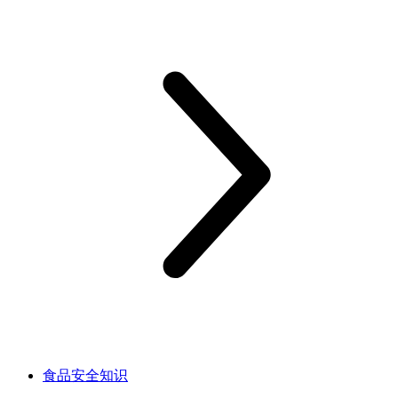
食品安全知识