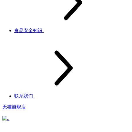
食品安全知识
联系我们
天猫旗舰店