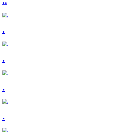
..
.
.
.
.