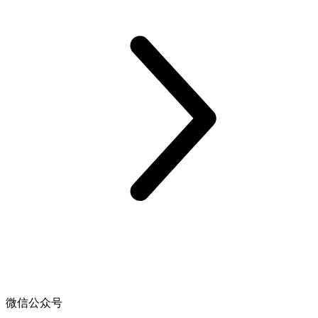
微信公众号