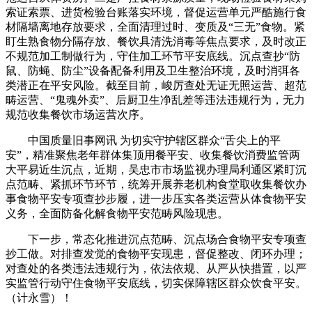
索证索票、进货检验台账落实环境，督促运营单元严酷施行食
材隔墙离地存放要求，全面清理过时、变质及“三无”食物。紧
盯生熟食物分隔存放、餐饮具清洗消毒等焦点要求，及时改正
不规范加工制做行为，守住加工环节平安底线。沉点查抄“防
鼠、防蝇、防尘”设备配备利用及卫生整治环境，及时消弭各
类潜正在平安风险。截至目前，峻厉查处无证无照运营、超范
畴运营、“鬼魂外卖”、后厨卫生净乱差等违法违规行为，无力
规范收集餐饮市场运营次序。
中国质量旧事网讯 为切实守护辖区群众“舌尖上的平
安”，精准聚焦老年群体集顶用餐平安、收集餐饮消费监管两
大平易近生沉点，近期，吴忠市市场监视办理局利通区紧盯沉
点范畴、紧抓环节环节，统筹开展养老机构食堂取收集餐饮办
事食物平安专项查抄步履，进一步压实各类运营从体食物平安
义务，全面防备化解食物平安范畴风险现患。
下一步，常态化推进沉点范畴、沉点场合食物平安专项查
抄工做。对排查发觉的食物平安现患，督促整改、闭环办理；
对查处的各类违法违规行为，依法依规、从严从快措置，以严
实监管行动守住食物平安底线，切实保障辖区群众饮食平安。
（计永雪）！