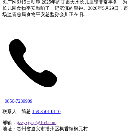
央广网6月5日动静 2025年的甘肃天水长儿血铅非常事务，为
长儿园食物平安敲响了一记沉沉的警钟。2026年5月29日，市
场监管总局食物平安总监孙会川正在旧...
0856-7239909
联系人：简总
159 8501 0110
邮箱：
gzzyxjysp@163.com
地址：贵州省遵义市播州区枫香镇枫元村