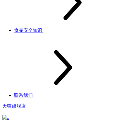
食品安全知识
联系我们
天猫旗舰店