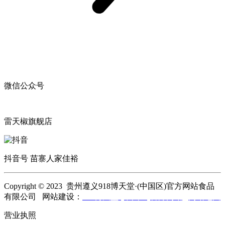
微信公众号
雷天椒旗舰店
抖音号 苗寨人家佳裕
Copyright © 2023 贵州遵义918博天堂·(中国区)官方网站食品
有限公司 网站建设：
918博天堂·(中国区)官方网站
网站地图
营业执照