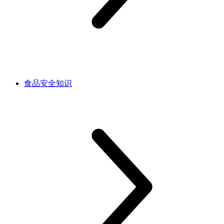
食品安全知识