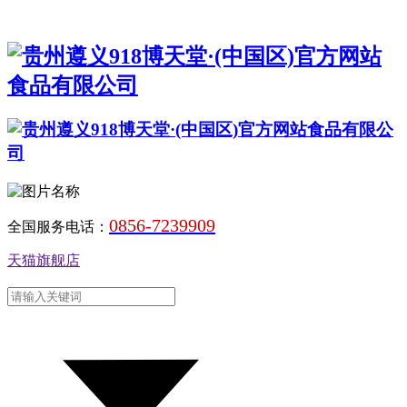
0856-7239909
全国服务电话：
天猫旗舰店