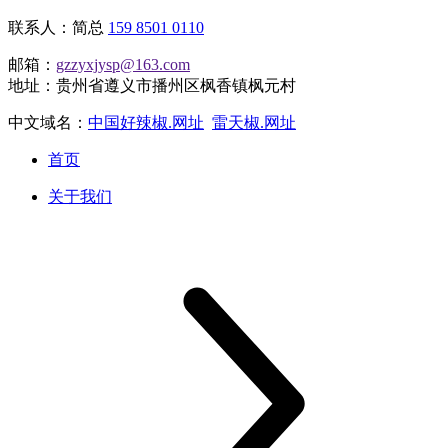
联系人：简总
159 8501 0110
邮箱：
gzzyxjysp@163.com
地址：贵州省遵义市播州区枫香镇枫元村
中文域名：
中国好辣椒.网址
雷天椒.网址
首页
关于我们