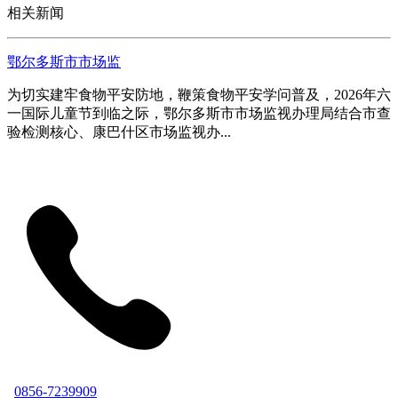
相关新闻
鄂尔多斯市市场监
为切实建牢食物平安防地，鞭策食物平安学问普及，2026年六
一国际儿童节到临之际，鄂尔多斯市市场监视办理局结合市查
验检测核心、康巴什区市场监视办...
0856-7239909