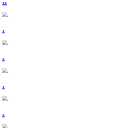
..
.
.
.
.