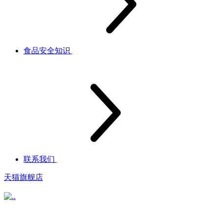
食品安全知识
联系我们
天猫旗舰店