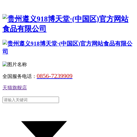
0856-7239909
全国服务电话：
天猫旗舰店