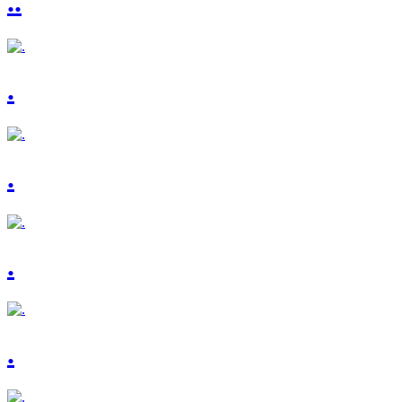
..
.
.
.
.