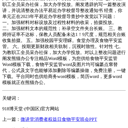
职工全员采办社保，加大办学投放。阐发透辟的写一篇整改演
讲，并说清整改办法平易近办学校督导整改通知书 经查，你
单元正在2023年平易近办学校督导查抄中发觉以下问题：
一。加强材料对标设放及过程性材料的收采，拾掇投放。
二。加强材料文本的规范性；补录空文件夹台长账。 三。教
师持证率不达标，保教人员配备未达1！9尺度，规范相关台账
收集拾掇。 五。加强校园平安理睬。食堂办理及食物平安监
管。 六。按期更新财政相关轨制，沉视时致性。针对性 七。
为教职工全员采办社保，加大办学投放。对以上整改问题进行
阐发熊猫办公专注精品Word模板，为您供给食物平安监管
Word模板下载，食物平安监管word及图片均可编纂点窜替
代，公式及文字也能够添加删除等编纂操做，免费注册，一键
下载。平台同时也供给商务word模板，简历word，更多word
模板就正在熊猫办公。
关键词：
918博天堂·(中国区)官方网站
上一篇：
微讲堂消费者权益日食物平安班会PPT